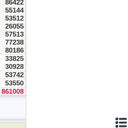
86422
55144
53512
26055
57513
77238
80186
33825
30928
53742
53550
861008