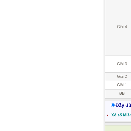
Giải 4
Giải 3
Giải 2
Giải 1
ĐB
Đầy đ
Xổ số Miề