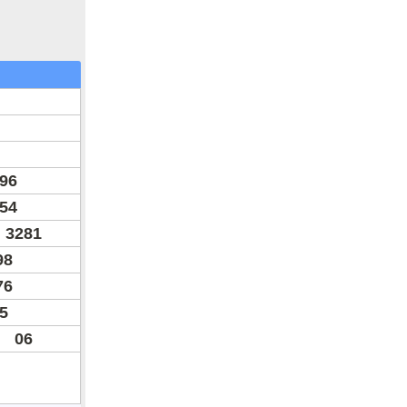
96
54
3281
98
76
5
06