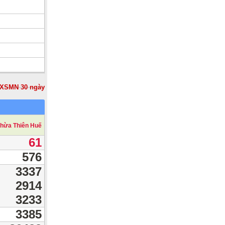
XSMN 30 ngày
hừa Thiên Huế
61
576
3337
2914
3233
3385