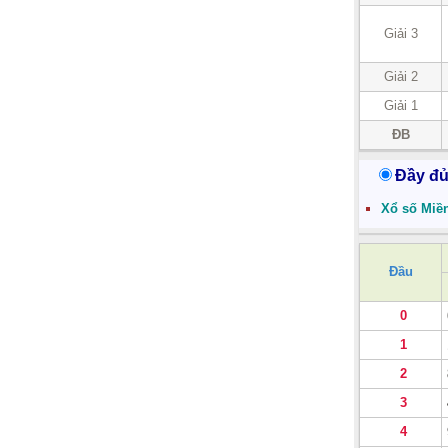
Giải 3
Giải 2
Giải 1
ĐB
Đầy đ
Xổ số Miề
Đầu
0
1
2
3
4