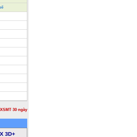
uế
XSMT 30 ngày
X 3D+