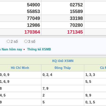
54900
02752
55853
15589
77049
33198
12986
70280
170364
171345
ủ
2 số
3 số
n Nam hôm nay
Thống kê XSMB
KQ lôtô XSMN
Hồ Chí Minh
Đồng Tháp
Cà 
0, 0, 9
0, 2, 4
1, 3, 3
1, 6, 9
5, 5
8
7, 9
4, 5
2
9, 9
9
5
0, 1, 5