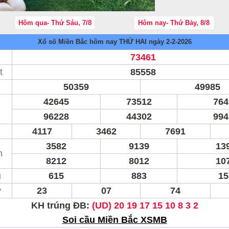
Hôm qua- Thứ Sáu, 7/8
Hôm nay- Thứ Bảy, 8/8
Xổ số Miền Bắc hôm nay
THỨ HAI
ngày 2-2-2026
73461
t
85558
50359
49985
42645
73512
764
96228
44302
994
4117
3462
7691
3582
9139
13
m
8212
8012
10
u
615
883
15
y
23
07
74
KH trúng ĐB:
(UD) 20 19 17 15 10 8 3 2
Soi cầu Miền Bắc XSMB