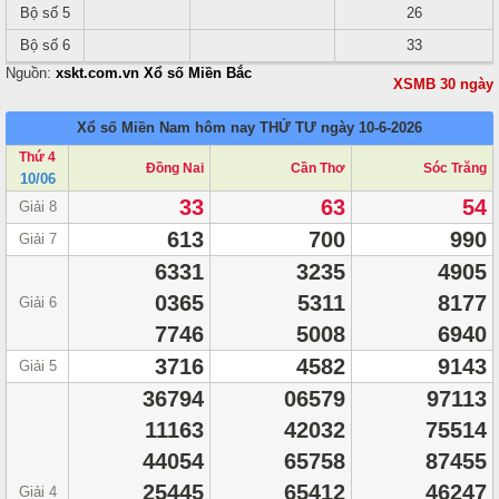
Bộ số 5
26
Bộ số 6
33
Nguồn:
xskt.com.vn Xổ số Miền Bắc
XSMB 30 ngày
Xổ số Miền Nam hôm nay
THỨ TƯ
ngày 10-6-2026
Thứ 4
Đồng Nai
Cần Thơ
Sóc Trăng
10/06
33
63
54
Giải 8
613
700
990
Giải 7
6331
3235
4905
0365
5311
8177
Giải 6
7746
5008
6940
3716
4582
9143
Giải 5
36794
06579
97113
11163
42032
75514
44054
65758
87455
25445
65412
46247
Giải 4