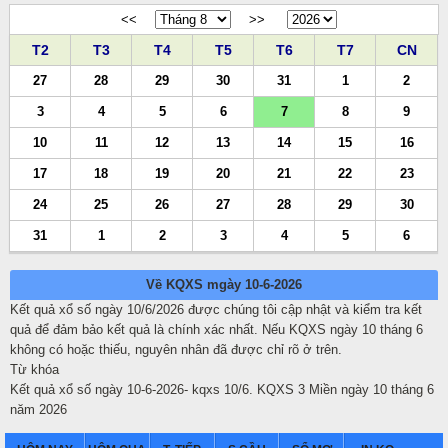
<<
>>
T2
T3
T4
T5
T6
T7
CN
27
28
29
30
31
1
2
3
4
5
6
7
8
9
10
11
12
13
14
15
16
17
18
19
20
21
22
23
24
25
26
27
28
29
30
31
1
2
3
4
5
6
Về KQXS mgày 10-6-2026
Kết quả xổ số ngày 10/6/2026 được chúng tôi cập nhật và kiểm tra kết
quả để đảm bảo kết quả là chính xác nhất. Nếu KQXS ngày 10 tháng 6
không có hoặc thiếu, nguyên nhân đã được chỉ rõ ở trên.
Từ khóa
Kết quả xổ số ngày 10-6-2026- kqxs 10/6. KQXS 3 Miền ngày 10 tháng 6
năm 2026