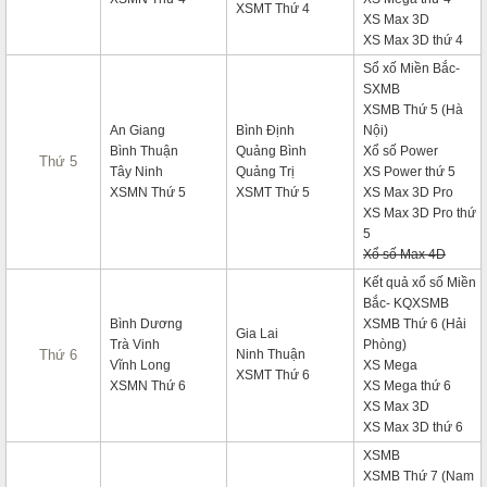
XSMT Thứ 4
XS Max 3D
XS Max 3D thứ 4
Sổ xố Miền Bắc-
SXMB
XSMB Thứ 5 (Hà
An Giang
Bình Định
Nội)
Bình Thuận
Quảng Bình
Xổ số Power
Thứ 5
Tây Ninh
Quảng Trị
XS Power thứ 5
XSMN Thứ 5
XSMT Thứ 5
XS Max 3D Pro
XS Max 3D Pro thứ
5
Xổ số Max 4D
Kết quả xổ số Miền
Bắc- KQXSMB
Bình Dương
XSMB Thứ 6 (Hải
Gia Lai
Trà Vinh
Phòng)
Thứ 6
Ninh Thuận
Vĩnh Long
XS Mega
XSMT Thứ 6
XSMN Thứ 6
XS Mega thứ 6
XS Max 3D
XS Max 3D thứ 6
XSMB
XSMB Thứ 7 (Nam