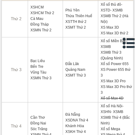
Xổ số thủ đô-
XSHCM
Phú Yên
XSTD- XSMB
XSHCM Thứ 2
Thừa Thiên Huế
XSMB Thứ 2 (Hà
Thứ 2
Cà Mau
XSTTH thứ 2
Nội)
Đồng Tháp
XSMT Thứ 2
XS Max 3D
XSMN Thứ 2
XS Max 3D thứ 2
Xổ số Miền Bắc-
XSMB
XSMB Thứ 3
(Quảng Ninh)
Bạc Liêu
Đắk Lăk
Xổ số Power 655
Bến Tre
Thứ 3
Quảng Nam
XS Power 655 thứ
Vũng Tàu
XSMT Thứ 3
3
XSMN Thứ 3
XS Max 3D Pro
XS Max 3D Pro thứ
3
Xổ số Max 4D
Xổ số Hà Nội-
XSHN- XSMB
Đà Nẵng
Cần Thơ
XSMB Thứ 4 (Bắc
XSDNA Thứ 4
Đồng Nai
Ninh)
Thứ 4
Khánh Hòa
Sóc Trăng
Xổ số Mega
XSKH Thứ 4
XSMN Thứ 4
XS Mega thứ 4