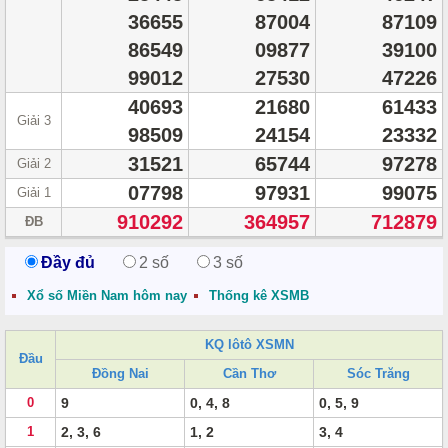
36655
87004
87109
86549
09877
39100
99012
27530
47226
40693
21680
61433
Giải 3
98509
24154
23332
31521
65744
97278
Giải 2
07798
97931
99075
Giải 1
910292
364957
712879
ĐB
Đầy đủ
2 số
3 số
Xổ số Miền Nam hôm nay
Thống kê XSMB
KQ lôtô XSMN
Đầu
Đồng Nai
Cần Thơ
Sóc Trăng
0
9
0, 4, 8
0, 5, 9
1
2, 3, 6
1, 2
3, 4