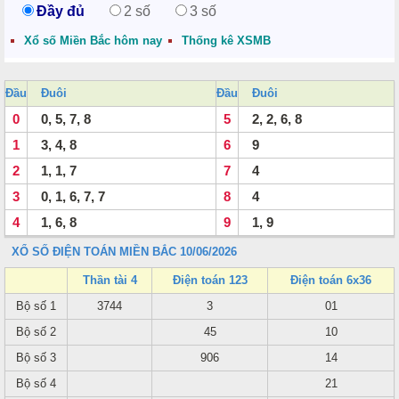
Đầy đủ
2 số
3 số
Xổ số Miền Bắc hôm nay
Thống kê XSMB
Đầu
Đuôi
Đầu
Đuôi
0
0, 5, 7, 8
5
2, 2, 6, 8
1
3, 4, 8
6
9
2
1, 1, 7
7
4
3
0, 1, 6, 7, 7
8
4
4
1, 6, 8
9
1, 9
XỔ SỐ ĐIỆN TOÁN MIỀN BẮC 10/06/2026
Thần tài 4
Điện toán 123
Điện toán 6x36
Bộ số 1
3744
3
01
Bộ số 2
45
10
Bộ số 3
906
14
Bộ số 4
21