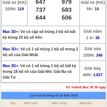
647
979
Giải tư (KK)
Giải tư (KK)
737
583
100N:
5tr:
119
10
644
506
Giải năm
Max 3D+:
Vé có cặp số trùng
2 bộ số
bất
kỳ trong 20 bộ số trên
1 tr:
38
Giải sáu
Max 3D+:
Vé có 1 số trùng
1 bộ số
trong 2
bộ số của
Giải Nhất
150N:
348
Max 3D+:
Vé có 1 số trùng
1 bộ số
bất kỳ
Giải bảy
trong 18 bộ số của
Giải Nhì, Giải Ba và
40N:
3.827
Giải Tư
XS Vietlott Max 3D 30 ngày
Lịch mở thưởng xổ số kiến thiết
Thứ
Miền Nam
Miền Trung
Miền Bắc