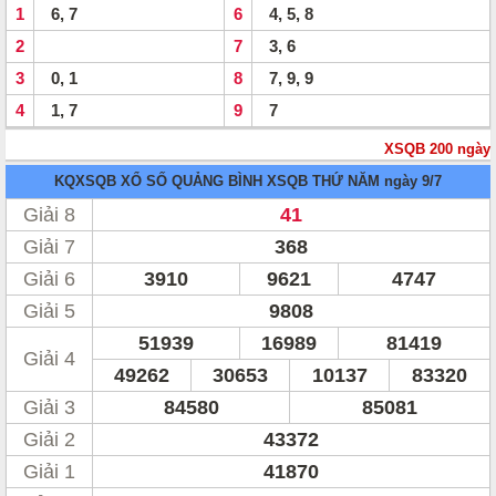
1
6, 7
6
4, 5, 8
2
7
3, 6
3
0, 1
8
7, 9, 9
4
1, 7
9
7
XSQB 200 ngày
KQXSQB
XỔ SỐ QUẢNG BÌNH XSQB THỨ NĂM ngày 9/7
Giải 8
41
Giải 7
368
Giải 6
3910
9621
4747
Giải 5
9808
51939
16989
81419
Giải 4
49262
30653
10137
83320
Giải 3
84580
85081
Giải 2
43372
Giải 1
41870