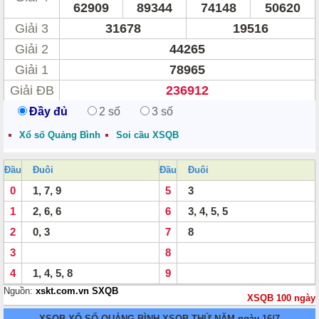
62909
89344
74148
50620
Giải 3
31678
19516
Giải 2
44265
Giải 1
78965
Giải ĐB
236912
Đầy đủ
2 số
3 số
Xổ số Quảng Bình
Soi cầu XSQB
Đầu
Đuôi
Đầu
Đuôi
0
1, 7, 9
5
3
1
2, 6, 6
6
3, 4, 5, 5
2
0, 3
7
8
3
8
4
1, 4, 5, 8
9
Nguồn:
xskt.com.vn SXQB
XSQB 100 ngày
XSQB
XỔ SỐ QUẢNG BÌNH XSQB THỨ NĂM ngày 16/7