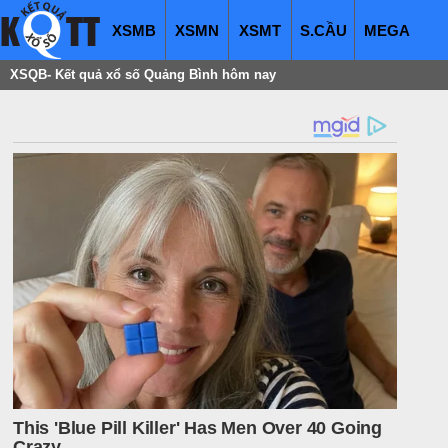
XSMB
XSMN
XSMT
S.CẦU
MEGA
XSQB- Kết quả xổ số Quảng Bình hôm nay