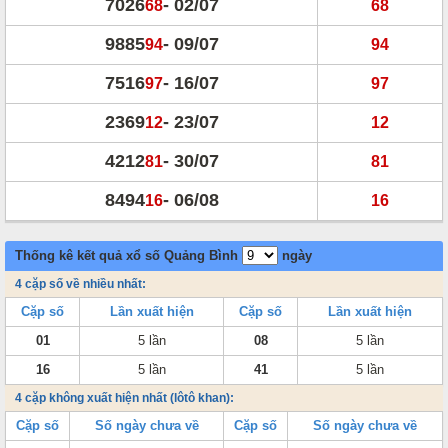
7026
- 02/07
68
68
9885
- 09/07
94
94
7516
- 16/07
97
97
2369
- 23/07
12
12
4212
- 30/07
81
81
8494
- 06/08
16
16
Thống kê kết quả xổ số Quảng Bình
ngày
4 cặp số về nhiều nhất:
Cặp số
Lần xuất hiện
Cặp số
Lần xuất hiện
01
5 lần
08
5 lần
16
5 lần
41
5 lần
4 cặp không xuất hiện nhất (lôtô khan):
Cặp số
Số ngày chưa về
Cặp số
Số ngày chưa về