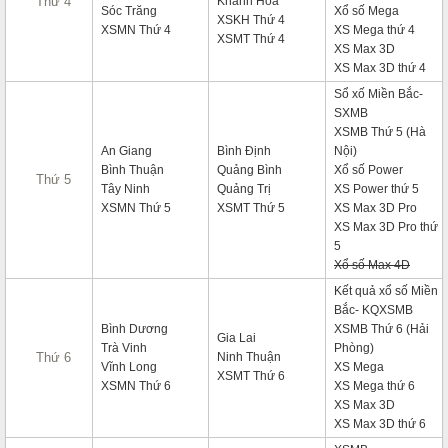
Thứ 4
Khánh Hòa
Sóc Trăng
Xổ số Mega
XSKH Thứ 4
XSMN Thứ 4
XS Mega thứ 4
XSMT Thứ 4
XS Max 3D
XS Max 3D thứ 4
Sổ xố Miền Bắc-
SXMB
XSMB Thứ 5 (Hà
An Giang
Bình Định
Nội)
Bình Thuận
Quảng Bình
Xổ số Power
Thứ 5
Tây Ninh
Quảng Trị
XS Power thứ 5
XSMN Thứ 5
XSMT Thứ 5
XS Max 3D Pro
XS Max 3D Pro thứ
5
Xổ số Max 4D
Kết quả xổ số Miền
Bắc- KQXSMB
Bình Dương
XSMB Thứ 6 (Hải
Gia Lai
Trà Vinh
Phòng)
Thứ 6
Ninh Thuận
Vĩnh Long
XS Mega
XSMT Thứ 6
XSMN Thứ 6
XS Mega thứ 6
XS Max 3D
XS Max 3D thứ 6