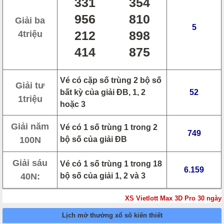
331
354
956
810
Giải ba
5
212
898
4triệu
414
875
Vé có cặp số trùng
2 bộ số
Giải tư
bất kỳ
của giải ĐB, 1, 2
52
1triệu
hoặc 3
Giải năm
Vé có 1 số trùng
1 trong 2
749
100N
bộ số
của giải ĐB
Giải sáu
Vé có 1 số trùng
1 trong 18
6.159
40N:
bộ số
của giải 1, 2 và 3
XS Vietlott Max 3D Pro 30 ngày
Lịch mở thưởng xổ số kiến thiết