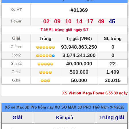
#01369
Kỳ MT
02 09 10 14 17 49
45
Power
T.kê SL trúng giải ngày 9/7
Giải
Trùng
Trị giá (VNĐ)
SL trúng
93.948.863.250
0
G.Jpot
3.574.341.300
0
Jpot2
40.000.000
22
G.nhất
500.000
1.409
G.nhì
50.000
30.015
G.ba
XS Vietlott Mega Power 6/55 30 ngày
Xổ số Max 3D Pro hôm nay
XỔ SỐ MAX 3D PRO Thứ Năm
9-7-2026
Giải
Trúng giải
Kết quả