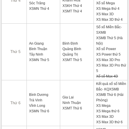
Thứ 4
Khánh Hòa
Sóc Trăng
Xổ số Mega
XSKH Thứ 4
XSMN Thứ 4
XS Mega thứ 4
XSMT Thứ 4
XS Max 3D
XS Max 3D thứ 4
Sổ xố Miền Bắc-
SXMB
XSMB Thứ 5 (Hà
An Giang
Bình Định
Nội)
Bình Thuận
Quảng Bình
Xổ số Power
Thứ 5
Tây Ninh
Quảng Trị
XS Power thứ 5
XSMN Thứ 5
XSMT Thứ 5
XS Max 3D Pro
XS Max 3D Pro thứ
5
Xổ số Max 4D
Kết quả xổ số Miền
Bắc- KQXSMB
Bình Dương
XSMB Thứ 6 (Hải
Gia Lai
Trà Vinh
Phòng)
Thứ 6
Ninh Thuận
Vĩnh Long
XS Mega
XSMT Thứ 6
XSMN Thứ 6
XS Mega thứ 6
XS Max 3D
XS Max 3D thứ 6