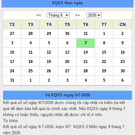
KQXS theo ngày
<<
>>
T2
T3
T4
T5
T6
T7
CN
27
28
29
30
31
1
2
3
4
5
6
7
8
9
10
11
12
13
14
15
16
17
18
19
20
21
22
23
24
25
26
27
28
29
30
31
1
2
3
4
5
6
Về KQXS mgày 9-7-2026
Kết quả xổ số ngày 9/7/2026 được chúng tôi cập nhật và kiểm tra kết
quả để đảm bảo kết quả là chính xác nhất. Nếu KQXS ngày 9 tháng 7
không có hoặc thiếu, nguyên nhân đã được chỉ rõ ở trên.
Từ khóa
Kết quả xổ số ngày 9-7-2026- kqxs 9/7. KQXS 3 Miền ngày 9 tháng 7
năm 2026