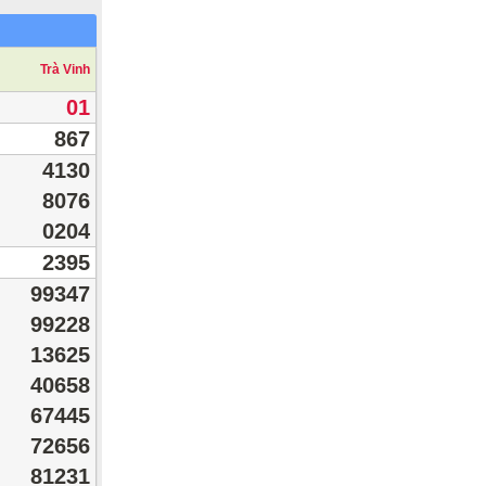
Trà Vinh
01
867
4130
8076
0204
2395
99347
99228
13625
40658
67445
72656
81231