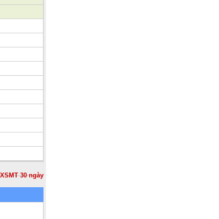
XSMT 30 ngày