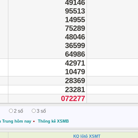
49146
95513
14955
75289
48046
36599
64986
42971
10479
28369
23281
072277
ủ
2 số
3 số
n Trung hôm nay
Thống kê XSMB
KQ lôtô XSMT