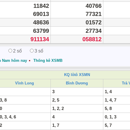
11842
40766
69013
77321
48636
01572
63799
27734
911134
058812
ủ
2 số
3 số
n Nam hôm nay
Thống kê XSMB
KQ lôtô XSMN
Vĩnh Long
Bình Dương
Trà 
3
1, 4
3, 8
2, 5
1, 4, 7
0
1, 2, 2
5, 8
0, 3, 4, 6
4
0, 1, 3
2
1, 7
5, 7