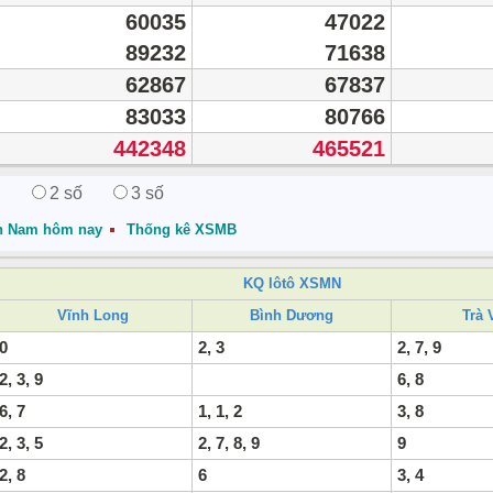
60035
47022
89232
71638
62867
67837
83033
80766
442348
465521
ủ
2 số
3 số
n Nam hôm nay
Thống kê XSMB
KQ lôtô XSMN
Vĩnh Long
Bình Dương
Trà 
0
2, 3
2, 7, 9
2, 3, 9
6, 8
6, 7
1, 1, 2
3, 8
2, 3, 5
2, 7, 8, 9
9
2, 8
6
3, 4