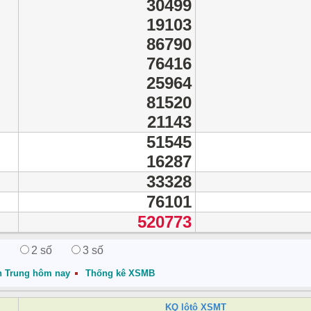
30499
19103
86790
76416
25964
81520
21143
51545
16287
33328
76101
520773
ủ
2 số
3 số
n Trung hôm nay
Thống kê XSMB
KQ lôtô XSMT