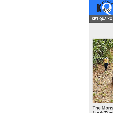
KẾT QUẢ XỔ 