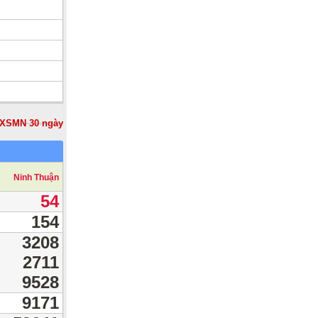
XSMN 30 ngày
Ninh Thuận
54
154
3208
2711
9528
9171