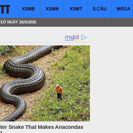
XSMB
XSMN
XSMT
S.CẦU
MEGA
SỐ NGÀY 26/6/2026