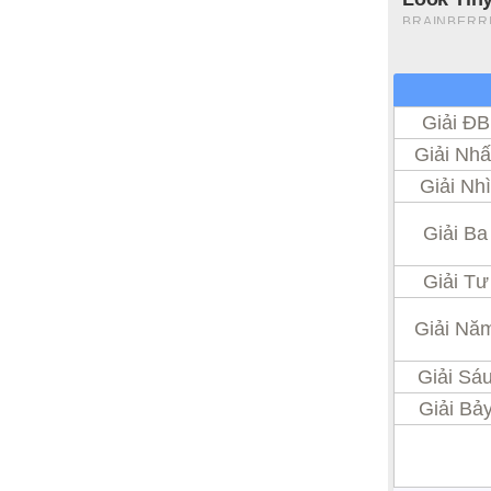
Giải ĐB
Giải Nhấ
Giải Nhì
Giải Ba
Giải Tư
Giải Nă
Giải Sá
Giải Bả