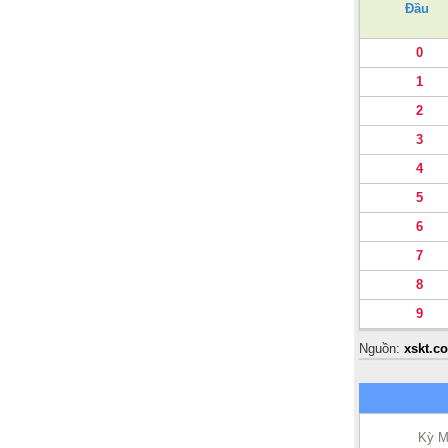
Đầu
0
1
2
3
4
5
6
7
8
9
Nguồn:
xskt.c
Kỳ 