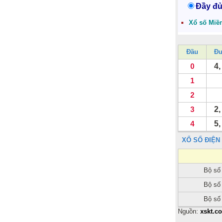
Đầy đ
Xổ số Miề
Đầu
Đu
0
4,
1
2
3
2,
4
5,
XỔ SỐ ĐIỆN 
Bộ số
Bộ số
Bộ số
Nguồn:
xskt.c