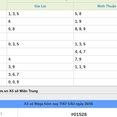
Gia Lai
Ninh Thuận
1, 3, 5
5, 8
6
1, 9
0, 8
8, 9, 9
0, 3, 5
1, 3, 5
4, 4, 7
4
7, 9
3, 9
1, 1, 9
3, 6, 7
0, 0, 9
om.vn Xổ số Miền Trung
Xổ số Mega hôm nay
THỨ SÁU
ngày 26/06
#01528
MT