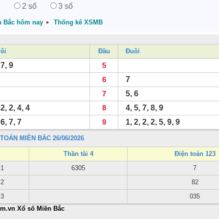
ủ
2 số
3 số
n Bắc hôm nay
Thống kê XSMB
ôi
Đầu
Đuôi
 7, 9
5
6
7
7
5, 6
 2, 2, 4, 4
8
4, 5, 7, 8, 9
 6, 7, 7
9
1, 2, 2, 2, 5, 9, 9
TOÁN MIỀN BẮC 26/06/2026
Thần tài 4
Điện toán 123
 1
6305
7
 2
82
 3
035
om.vn Xổ số Miền Bắc