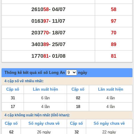
2610
- 04/07
58
58
0163
- 11/07
97
97
2037
- 18/07
70
70
3403
- 25/07
89
89
1770
- 01/08
81
81
Thống kê kết quả xổ số Long An
ngày
4 cặp số về nhiều nhất:
Cặp số
Lần xuất hiện
Cặp số
Lần xuất hiện
31
6 lần
02
4 lần
17
4 lần
18
4 lần
4 cặp không xuất hiện nhất (lôtô khan):
Cặp số
Số ngày chưa về
Cặp số
Số ngày chưa về
62
26 ngày
32
22 ngày