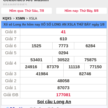
Hôm qua- Thứ Sáu, 7/8
Hôm nay- Thứ Bảy, 8/8
KQXS
>
XSMN
>
XSLA
Xổ số Long An hôm nay
XỔ SỐ LONG AN XSLA THỨ BẢY ngày 1/8
Giải 8
41
Giải 7
610
Giải 6
1525
7773
6284
Giải 5
0294
53401
30522
75875
Giải 4
24916
87379
11118
77150
Giải 3
41984
82746
Giải 2
48058
Giải 1
87073
Giải ĐB
177081
Soi cầu Long An