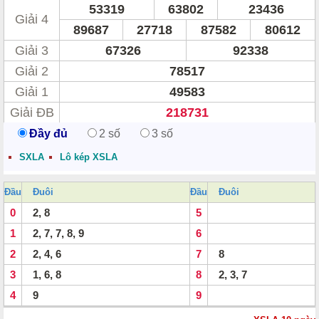
53319
63802
23436
Giải 4
89687
27718
87582
80612
Giải 3
67326
92338
Giải 2
78517
Giải 1
49583
Giải ĐB
218731
Đầy đủ
2 số
3 số
SXLA
Lô kép XSLA
Đầu
Đuôi
Đầu
Đuôi
0
2, 8
5
1
2, 7, 7, 8, 9
6
2
2, 4, 6
7
8
3
1, 6, 8
8
2, 3, 7
4
9
9