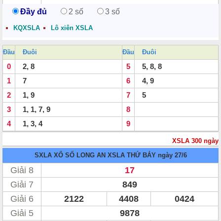
Đầy đủ
2 số
3 số
KQXSLA
Lô xiên XSLA
Đầu
Đuôi
Đầu
Đuôi
0
2, 8
5
5, 8, 8
1
7
6
4, 9
2
1, 9
7
5
3
1, 1, 7, 9
8
4
1, 3, 4
9
XSLA 300 ngày
SXLA
XỔ SỐ LONG AN XSLA THỨ BẢY ngày 27/6
Giải 8
17
Giải 7
849
Giải 6
2122
4408
0424
Giải 5
9878