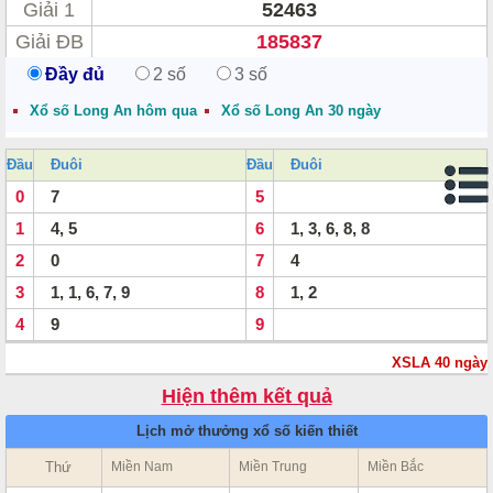
Giải 1
52463
Giải ĐB
185837
Đầy đủ
2 số
3 số
Xổ số Long An hôm qua
Xổ số Long An 30 ngày
Đầu
Đuôi
Đầu
Đuôi
0
7
5
1
4, 5
6
1, 3, 6, 8, 8
2
0
7
4
3
1, 1, 6, 7, 9
8
1, 2
4
9
9
XSLA 40 ngày
Hiện thêm kết quả
Lịch mở thưởng xổ số kiến thiết
Thứ
Miền Nam
Miền Trung
Miền Bắc