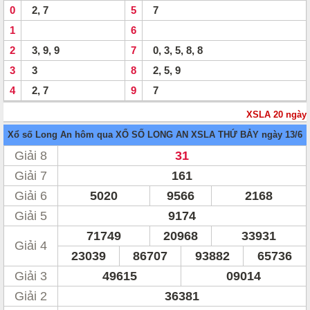
0
2, 7
5
7
1
6
2
3, 9, 9
7
0, 3, 5, 8, 8
3
3
8
2, 5, 9
4
2, 7
9
7
XSLA 20 ngày
Xổ số Long An hôm qua
XỔ SỐ LONG AN XSLA THỨ BẢY ngày 13/6
Giải 8
31
Giải 7
161
Giải 6
5020
9566
2168
Giải 5
9174
71749
20968
33931
Giải 4
23039
86707
93882
65736
Giải 3
49615
09014
Giải 2
36381