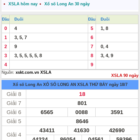
XSLA hôm nay
Xổ số Long An 30 ngày
Đầu
Đuôi
Đầu
Đuôi
0
4
5
1, 8
1
3, 5, 7
6
2
9
7
0, 4
3
3, 5, 5, 5, 5, 8
8
3, 4, 9
4
9
Nguồn:
xskt.com.vn XSLA
XSLA 90 ngày
Xổ số Long An
XỔ SỐ LONG AN XSLA THỨ BẢY ngày 18/7
Giải 8
18
Giải 7
801
Giải 6
6565
0088
3591
Giải 5
8646
43411
41630
42690
Giải 4
44224
86054
04561
59396