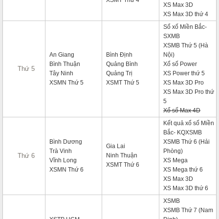
XSMT Thứ 4
XS Max 3D
XS Max 3D thứ 4
Sổ xố Miền Bắc-
SXMB
XSMB Thứ 5 (Hà
An Giang
Bình Định
Nội)
Bình Thuận
Quảng Bình
Xổ số Power
Thứ 5
Tây Ninh
Quảng Trị
XS Power thứ 5
XSMN Thứ 5
XSMT Thứ 5
XS Max 3D Pro
XS Max 3D Pro thứ
5
Xổ số Max 4D
Kết quả xổ số Miền
Bắc- KQXSMB
Bình Dương
XSMB Thứ 6 (Hải
Gia Lai
Trà Vinh
Phòng)
Thứ 6
Ninh Thuận
Vĩnh Long
XS Mega
XSMT Thứ 6
XSMN Thứ 6
XS Mega thứ 6
XS Max 3D
XS Max 3D thứ 6
XSMB
XSMB Thứ 7 (Nam