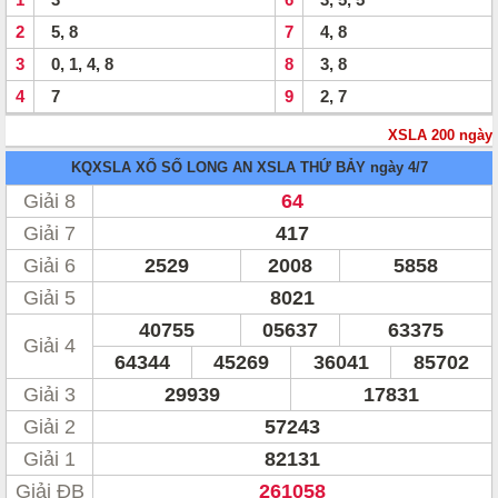
2
5, 8
7
4, 8
3
0, 1, 4, 8
8
3, 8
4
7
9
2, 7
XSLA 200 ngày
KQXSLA
XỔ SỐ LONG AN XSLA THỨ BẢY ngày 4/7
Giải 8
64
Giải 7
417
Giải 6
2529
2008
5858
Giải 5
8021
40755
05637
63375
Giải 4
64344
45269
36041
85702
Giải 3
29939
17831
Giải 2
57243
Giải 1
82131
Giải ĐB
261058