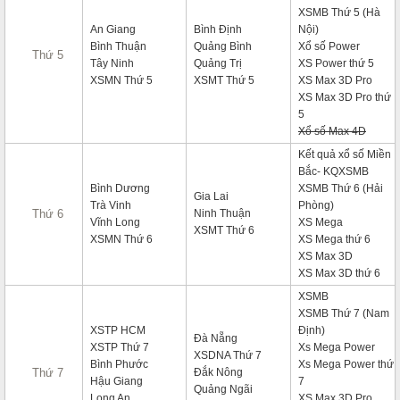
XSMB Thứ 5 (Hà
An Giang
Bình Định
Nội)
Bình Thuận
Quảng Bình
Xổ số Power
Thứ 5
Tây Ninh
Quảng Trị
XS Power thứ 5
XSMN Thứ 5
XSMT Thứ 5
XS Max 3D Pro
XS Max 3D Pro thứ
5
Xổ số Max 4D
Kết quả xổ số Miền
Bắc- KQXSMB
Bình Dương
XSMB Thứ 6 (Hải
Gia Lai
Trà Vinh
Phòng)
Thứ 6
Ninh Thuận
Vĩnh Long
XS Mega
XSMT Thứ 6
XSMN Thứ 6
XS Mega thứ 6
XS Max 3D
XS Max 3D thứ 6
XSMB
XSMB Thứ 7 (Nam
XSTP HCM
Định)
Đà Nẵng
XSTP Thứ 7
Xs Mega Power
XSDNA Thứ 7
Bình Phước
Xs Mega Power thứ
Thứ 7
Đắk Nông
Hậu Giang
7
Quảng Ngãi
Long An
XS Max 3D Pro