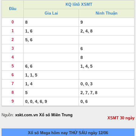
KQ lôtô XSMT
Đầu
Gia Lai
Ninh Thuận
0
8
9
1
1, 6
2, 4, 8
2
5, 6
3
6
4
8
5
6, 6
1, 4, 5
6
1, 1, 5
7
1, 4
0, 0, 3
8
5
2, 7, 7, 8
9
0, 0, 4, 6, 9
0, 6
Nguồn:
xskt.com.vn Xổ số Miền Trung
XSMT 30 ngày
Xổ số Mega hôm nay
THỨ SÁU
ngày 12/06