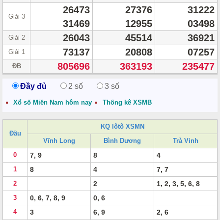
26473
27376
31222
Giải 3
31469
12955
03498
26043
45514
36921
Giải 2
73137
20808
07257
Giải 1
805696
363193
235477
ĐB
Đầy đủ
2 số
3 số
Xổ số Miền Nam hôm nay
Thống kê XSMB
KQ lôtô XSMN
Đầu
Vĩnh Long
Bình Dương
Trà Vinh
0
7, 9
8
4
1
8
4
7, 7
2
2
1, 2, 3, 5, 6, 8
3
0, 6, 7, 8, 9
0, 6
4
3
6, 9
2, 6