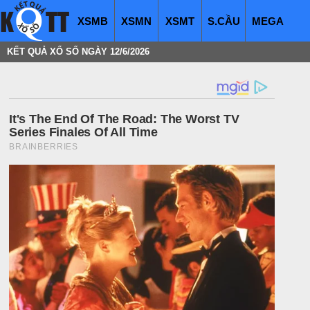
XSMB
XSMN
XSMT
S.CẦU
MEGA
KẾT QUẢ XỔ SỐ NGÀY 12/6/2026