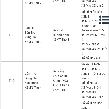
XSMT Thứ 2
XS Max 3D
XSMN Thứ 2
XS Max 3D thứ 2
Xổ số Miền Bắc-
XSMB
XSMB Thứ 3
(Quảng Ninh)
Bạc Liêu
Đắk Lăk
Xổ số Power 655
Bến Tre
Thứ 3
Quảng Nam
XS Power 655 thứ
Vũng Tàu
XSMT Thứ 3
3
XSMN Thứ 3
XS Max 3D Pro
XS Max 3D Pro thứ
3
Xổ số Max 4D
Xổ số Hà Nội-
XSHN- XSMB
Đà Nẵng
Cần Thơ
XSMB Thứ 4 (Bắc
XSDNA Thứ 4
Đồng Nai
Ninh)
Thứ 4
Khánh Hòa
Sóc Trăng
Xổ số Mega
XSKH Thứ 4
XSMN Thứ 4
XS Mega thứ 4
XSMT Thứ 4
XS Max 3D
XS Max 3D thứ 4
Sổ xố Miền Bắc-
SXMB