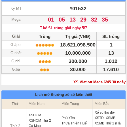
#01532
Kỳ MT
01 05 13 29 32 35
Mega
T.kê SL trúng giải ngày 5/7
Giải
Trùng
Trị giá (VNĐ)
SL trúng
18.621.098.500
1
G.Jpot
10.000.000
13
G.nhất
300.000
1.012
G.nhì
30.000
17.610
G.ba
XS Vietlott Mega 6/45 30 ngày
Lịch mở thưởng xổ số kiến thiết
Thứ
Miền Nam
Miền Trung
Miền Bắc
Xổ số thủ đô-
XSHCM
Phú Yên
XSTD- XSMB
XSHCM Thứ 2
Thừa Thiên Huế
XSMB Thứ 2 (Hà
Thứ 2
Cà Mau