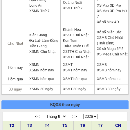
Hậu Giang
7
Quảng Ngãi
Long An
XS Max 3D Pro
XSMT Thứ 7
XSMN Thứ 7
XS Max 3D Pro thứ
7
Xổ số Max 4D
Khánh Hòa
Xổ số Miền Bắc
Kiên Giang
XSKH Chủ Nhật
XSMB Chủ Nhật
Đà Lạt- Lâm Đồng
Kon Tum
Chủ Nhật
(Thái Bình)
Tiền Giang
Thừa Thiên Huế
Xổ số Mega 6/45
XSMN Chủ Nhật
XSTTH Chủ Nhật
XS Mega Chủ Nhật
XSMT Chủ Nhật
XSMN
XSMT
XSMB
Hôm nay
XSMN hôm nay
XSMT hôm nay
XSMB hôm nay
Hôm qua
XSMN hôm qua
XSMT hôm qua
XSMB hôm qua
30 ngày
XSMN 30 ngày
XSMT 30 ngày
XSMB 30 ngày
KQXS theo ngày
<<
>>
T2
T3
T4
T5
T6
T7
CN