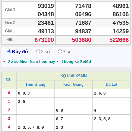
93019
71478
48961
Giải 3
04348
06496
86106
23461
71687
47535
Giải 2
49113
94837
14259
Giải 1
673100
503680
522666
ĐB
Đầy đủ
2 số
3 số
Xổ số Miền Nam hôm nay
Thống kê XSMB
KQ lôtô XSMN
Đầu
Tiền Giang
Kiên Giang
Đà Lạt
0
0, 0, 3
2, 6, 6
1
3, 9
2
6, 8
4
3
6, 7
2, 3, 5, 8
4
1, 3, 5, 7, 8, 9
2, 3