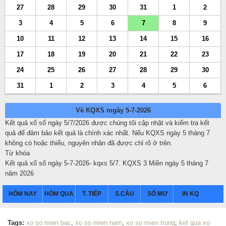
27
28
29
30
31
1
2
3
4
5
6
7
8
9
10
11
12
13
14
15
16
17
18
19
20
21
22
23
24
25
26
27
28
29
30
31
1
2
3
4
5
6
Về KQXS mgày 5-7-2026
Kết quả xổ số ngày 5/7/2026 được chúng tôi cập nhật và kiểm tra kết
quả để đảm bảo kết quả là chính xác nhất. Nếu KQXS ngày 5 tháng 7
không có hoặc thiếu, nguyên nhân đã được chỉ rõ ở trên.
Từ khóa
Kết quả xổ số ngày 5-7-2026- kqxs 5/7. KQXS 3 Miền ngày 5 tháng 7
năm 2026
HÔM NAY
HÔM QUA
T. TIẾP
S.CẦU
SỔ MƠ
IN KQ
Tags:
xo so mien bac
,
xo so mien nam
,
xo so mien trung
,
ket qua xo