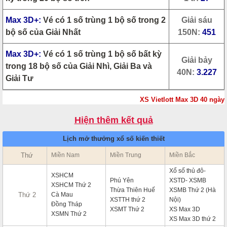
Max 3D+:
Vé có 1 số trùng
1 bộ số
trong 2
Giải sáu
bộ số của
Giải Nhất
150N:
451
Max 3D+:
Vé có 1 số trùng
1 bộ số
bất kỳ
Giải bảy
trong 18 bộ số của
Giải Nhì, Giải Ba và
40N:
3.227
Giải Tư
XS Vietlott Max 3D 40 ngày
Hiện thêm kết quả
Lịch mở thưởng xổ số kiến thiết
Thứ
Miền Nam
Miền Trung
Miền Bắc
Xổ số thủ đô-
XSHCM
Phú Yên
XSTD- XSMB
XSHCM Thứ 2
Thừa Thiên Huế
XSMB Thứ 2 (Hà
Thứ 2
Cà Mau
XSTTH thứ 2
Nội)
Đồng Tháp
XSMT Thứ 2
XS Max 3D
XSMN Thứ 2
XS Max 3D thứ 2