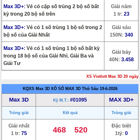
Max 3D+:
Vé có cặp số trùng
2 bộ số
bất
Giải năm
kỳ trong 20 bộ số trên
1 tr:
23
Max 3D+:
Vé có 1 số trùng
1 bộ số
trong 2
Giải sáu
bộ số của
Giải Nhất
150N:
340
Max 3D+:
Vé có 1 số trùng
1 bộ số
bất kỳ
Giải bảy
trong 18 bộ số của
Giải Nhì, Giải Ba và
40N:
3.458
Giải Tư
XS Vietlott Max 3D 20 ngày
KQXS Max 3D
XỔ SỐ MAX 3D Thứ Sáu
19-6-2026
Max 3D
MAX 3D+
#01095
Kỳ M.T.:
Trúng giải
Kết quả
Trúng giải
Giải nhất
Đặc biệt
468 520
1 tr:
75
1tỷ:
0