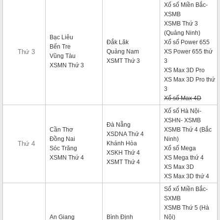
Xổ số Miền Bắc-
XSMB
XSMB Thứ 3
(Quảng Ninh)
Bạc Liêu
Đắk Lăk
Xổ số Power 655
Bến Tre
Thứ 3
Quảng Nam
XS Power 655 thứ
Vũng Tàu
XSMT Thứ 3
3
XSMN Thứ 3
XS Max 3D Pro
XS Max 3D Pro thứ
3
Xổ số Max 4D
Xổ số Hà Nội-
XSHN- XSMB
Đà Nẵng
Cần Thơ
XSMB Thứ 4 (Bắc
XSDNA Thứ 4
Đồng Nai
Ninh)
Thứ 4
Khánh Hòa
Sóc Trăng
Xổ số Mega
XSKH Thứ 4
XSMN Thứ 4
XS Mega thứ 4
XSMT Thứ 4
XS Max 3D
XS Max 3D thứ 4
Sổ xố Miền Bắc-
SXMB
XSMB Thứ 5 (Hà
An Giang
Bình Định
Nội)