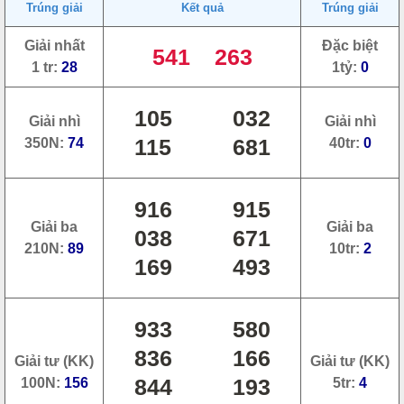
Trúng giải
Kết quả
Trúng giải
Giải nhất
Đặc biệt
541 263
1 tr:
28
1tỷ:
0
105
032
Giải nhì
Giải nhì
115
681
350N:
74
40tr:
0
916
915
Giải ba
Giải ba
038
671
210N:
89
10tr:
2
169
493
933
580
836
166
Giải tư (KK)
Giải tư (KK)
844
193
100N:
156
5tr:
4