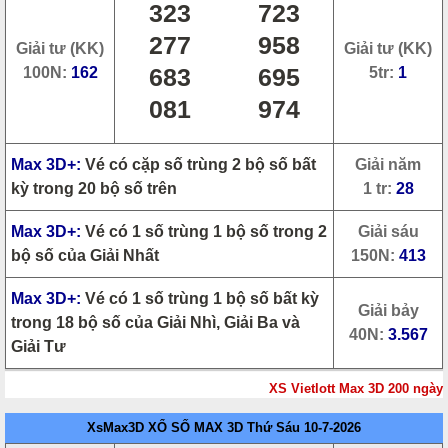
323
723
277
958
Giải tư (KK)
Giải tư (KK)
683
695
100N:
162
5tr:
1
081
974
Max 3D+:
Vé có cặp số trùng
2 bộ số
bất
Giải năm
kỳ trong 20 bộ số trên
1 tr:
28
Max 3D+:
Vé có 1 số trùng
1 bộ số
trong 2
Giải sáu
bộ số của
Giải Nhất
150N:
413
Max 3D+:
Vé có 1 số trùng
1 bộ số
bất kỳ
Giải bảy
trong 18 bộ số của
Giải Nhì, Giải Ba và
40N:
3.567
Giải Tư
XS Vietlott Max 3D 200 ngày
XsMax3D
XỔ SỐ MAX 3D Thứ Sáu
10-7-2026