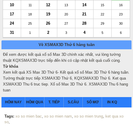
10
12
14
11
13
15
16
17
19
21
18
20
22
23
24
26
28
25
27
29
30
31
2
4
1
3
5
6
Về XSMAX3D Thứ 6 hàng tuần
Để xem được kết quả xổ số Max 3D chính xác nhất, vui lòng tường
thuật KQXSMAX3D trực tiếp đến khi có cập nhật kết quả cuối cùng.
Từ khóa
Xem kết quả XS Max 3D Thứ 6- Kết quả xổ số Max 3D Thứ 6 hàng tuần.
Tường thuật trực tiếp XSMAX3D Thứ 6, KQXSMAX3D Thứ 6. Ket qua
XSMAX3D Thu 6 truc tiep. Xổ số Max 3D Thứ 6. XSMAX3D Thu 6 hang
tuan
HÔM NAY
HÔM QUA
T. TIẾP
S.CẦU
SỔ MƠ
IN KQ
Tags:
xo so mien bac
,
xo so mien nam
,
xo so mien trung
,
ket qua xo
so
,