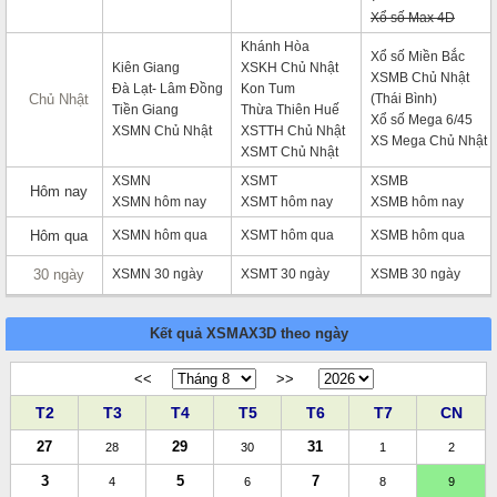
Xổ số Max 4D
Khánh Hòa
Xổ số Miền Bắc
Kiên Giang
XSKH Chủ Nhật
XSMB Chủ Nhật
Đà Lạt- Lâm Đồng
Kon Tum
Chủ Nhật
(Thái Bình)
Tiền Giang
Thừa Thiên Huế
Xổ số Mega 6/45
XSMN Chủ Nhật
XSTTH Chủ Nhật
XS Mega Chủ Nhật
XSMT Chủ Nhật
XSMN
XSMT
XSMB
Hôm nay
XSMN hôm nay
XSMT hôm nay
XSMB hôm nay
Hôm qua
XSMN hôm qua
XSMT hôm qua
XSMB hôm qua
30 ngày
XSMN 30 ngày
XSMT 30 ngày
XSMB 30 ngày
Kết quả XSMAX3D theo ngày
<<
>>
T2
T3
T4
T5
T6
T7
CN
27
29
31
28
30
1
2
3
5
7
4
6
8
9