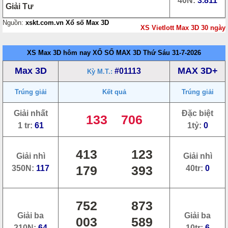
40N:
3.811
Giải Tư
Nguồn:
xskt.com.vn Xổ số Max 3D
XS Vietlott Max 3D 30 ngày
XS Max 3D hôm nay
XỔ SỐ MAX 3D Thứ Sáu
31-7-2026
Max 3D
MAX 3D+
#01113
Kỳ M.T.:
Trúng giải
Kết quả
Trúng giải
Giải nhất
Đặc biệt
133 706
1 tr:
61
1tỷ:
0
413
123
Giải nhì
Giải nhì
179
393
350N:
117
40tr:
0
752
873
Giải ba
Giải ba
003
589
210N:
64
10tr:
6