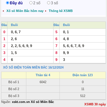
Đầy đủ
2 số
3 số
Xổ số Miền Bắc hôm nay
Thống kê XSMB
Đầu
Đuôi
Đầu
Đuôi
0
0, 6, 7
5
0, 1
1
2, 6
6
4, 8
2
2, 2, 5, 6, 9, 9
7
5, 6, 6, 7, 8, 9
3
1, 5
8
9, 9
4
6
9
3
XỔ SỐ ĐIỆN TOÁN MIỀN BẮC 16/12/2024
Thần tài 4
Điện toán 123
Bộ số 1
6042
0
Bộ số 2
11
Bộ số 3
512
Nguồn:
xskt.com.vn Xổ số Miền Bắc
XSMB 30 ngày