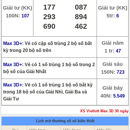
177
087
Giải tư (KK)
Giải tư (KK)
293
894
100N:
5tr:
107
6
690
462
Giải năm
Max 3D+:
Vé có cặp số trùng
2 bộ số
bất
kỳ trong 20 bộ số trên
1 tr:
47
Giải sáu
Max 3D+:
Vé có 1 số trùng
1 bộ số
trong 2
bộ số của
Giải Nhất
150N:
723
Max 3D+:
Vé có 1 số trùng
1 bộ số
bất kỳ
Giải bảy
trong 18 bộ số của
Giải Nhì, Giải Ba và
40N:
5.549
Giải Tư
XS Vietlott Max 3D 30 ngày
Lịch mở thưởng xổ số kiến thiết