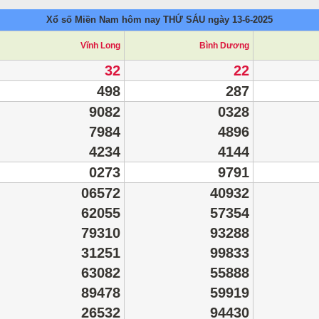
Xổ số Miền Nam hôm nay
THỨ SÁU
ngày 13-6-2025
Vĩnh Long
Bình Dương
32
22
498
287
9082
0328
7984
4896
4234
4144
0273
9791
06572
40932
62055
57354
79310
93288
31251
99833
63082
55888
89478
59919
26532
94430