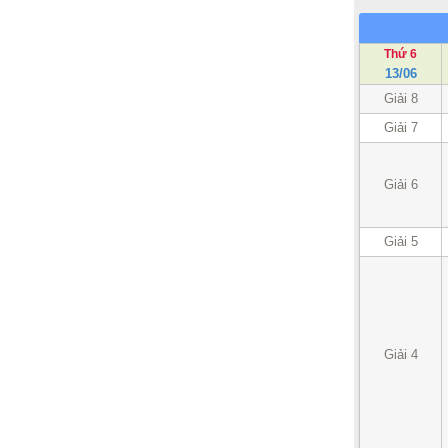
Thứ 6
13/06
Giải 8
Giải 7
Giải 6
Giải 5
Giải 4