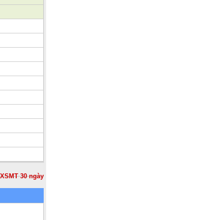
XSMT 30 ngày