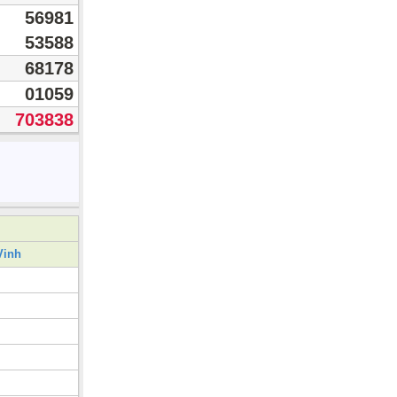
56981
53588
68178
01059
703838
Vinh