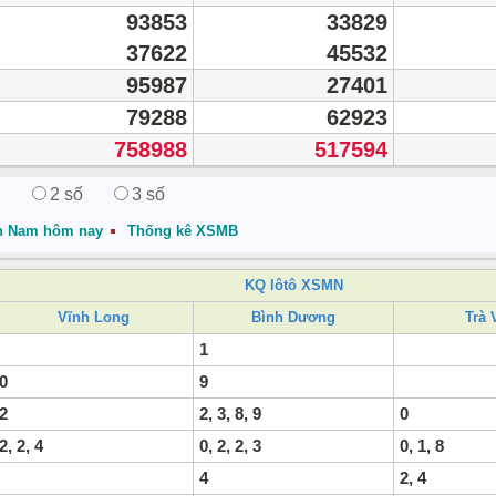
93853
33829
37622
45532
95987
27401
79288
62923
758988
517594
ủ
2 số
3 số
n Nam hôm nay
Thống kê XSMB
KQ lôtô XSMN
Vĩnh Long
Bình Dương
Trà 
1
0
9
2
2, 3, 8, 9
0
2, 2, 4
0, 2, 2, 3
0, 1, 8
4
2, 4