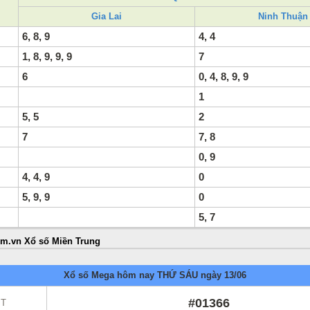
Gia Lai
Ninh Thuận
6, 8, 9
4, 4
1, 8, 9, 9, 9
7
6
0, 4, 8, 9, 9
1
5, 5
2
7
7, 8
0, 9
4, 4, 9
0
5, 9, 9
0
5, 7
om.vn Xổ số Miền Trung
Xổ số Mega hôm nay
THỨ SÁU
ngày 13/06
#01366
MT