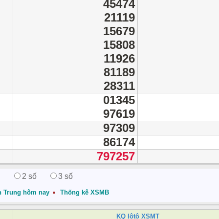
45474
21119
15679
15808
11926
81189
28311
01345
97619
97309
86174
797257
ủ
2 số
3 số
n Trung hôm nay
Thống kê XSMB
KQ lôtô XSMT