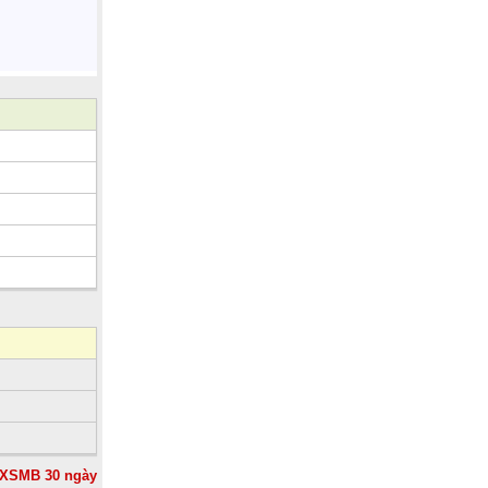
XSMB 30 ngày