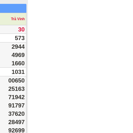
Trà Vinh
30
573
2944
4969
1660
1031
00650
25163
71942
91797
37620
28497
92699