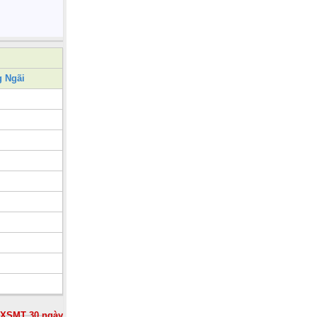
 Ngãi
XSMT 30 ngày