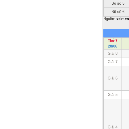
Bộ số 5
Bộ số 6
Nguồn:
xskt.c
Thứ 7
28/06
Giải 8
Giải 7
Giải 6
Giải 5
Giải 4