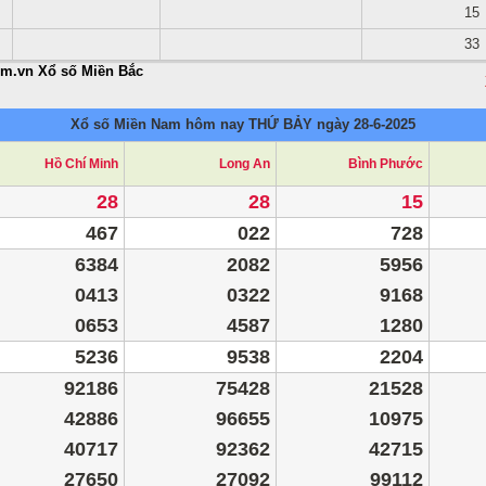
15
33
om.vn Xổ số Miền Bắc
Xổ số Miền Nam hôm nay
THỨ BẢY
ngày 28-6-2025
Hồ Chí Minh
Long An
Bình Phước
28
28
15
467
022
728
6384
2082
5956
0413
0322
9168
0653
4587
1280
5236
9538
2204
92186
75428
21528
42886
96655
10975
40717
92362
42715
27650
27092
99112