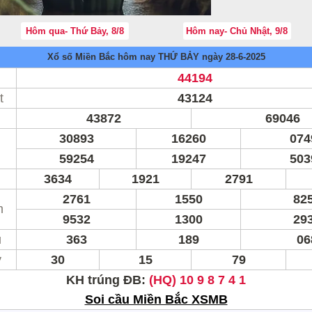
Hôm qua- Thứ Bảy, 8/8
Hôm nay- Chủ Nhật, 9/8
Xổ số Miền Bắc hôm nay
THỨ BẢY
ngày 28-6-2025
44194
t
43124
43872
69046
30893
16260
074
59254
19247
503
3634
1921
2791
2761
1550
82
m
9532
1300
29
u
363
189
06
y
30
15
79
KH trúng ĐB:
(HQ) 10 9 8 7 4 1
Soi cầu Miền Bắc XSMB