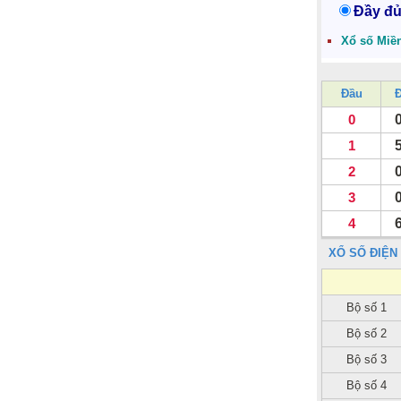
Đầy đ
Xổ số Miề
Đầu
0
1
2
0
3
0
4
6
XỔ SỐ ĐIỆN 
Bộ số 1
Bộ số 2
Bộ số 3
Bộ số 4