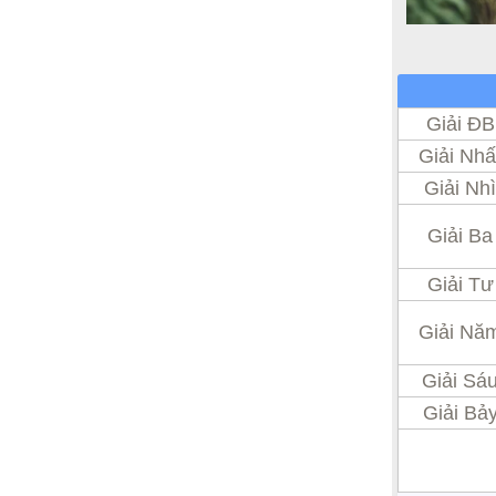
Giải ĐB
Giải Nhấ
Giải Nhì
Giải Ba
Giải Tư
Giải Nă
Giải Sá
Giải Bả