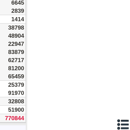
6645
2839
1414
38798
48904
22947
83879
62717
81200
65459
25379
91970
32808
51900
770844