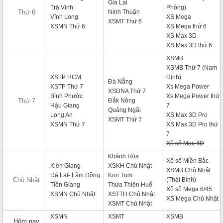
Gia Lai
Trà Vinh
Phòng)
Thứ 6
Ninh Thuận
Vĩnh Long
XS Mega
XSMT Thứ 6
XSMN Thứ 6
XS Mega thứ 6
XS Max 3D
XS Max 3D thứ 6
XSMB
XSMB Thứ 7 (Nam
XSTP HCM
Định)
Đà Nẵng
XSTP Thứ 7
Xs Mega Power
XSDNA Thứ 7
Bình Phước
Xs Mega Power thứ
Thứ 7
Đắk Nông
Hậu Giang
7
Quảng Ngãi
Long An
XS Max 3D Pro
XSMT Thứ 7
XSMN Thứ 7
XS Max 3D Pro thứ
7
Xổ số Max 4D
Khánh Hòa
Xổ số Miền Bắc
Kiên Giang
XSKH Chủ Nhật
XSMB Chủ Nhật
Đà Lạt- Lâm Đồng
Kon Tum
Chủ Nhật
(Thái Bình)
Tiền Giang
Thừa Thiên Huế
Xổ số Mega 6/45
XSMN Chủ Nhật
XSTTH Chủ Nhật
XS Mega Chủ Nhật
XSMT Chủ Nhật
XSMN
XSMT
XSMB
Hôm nay