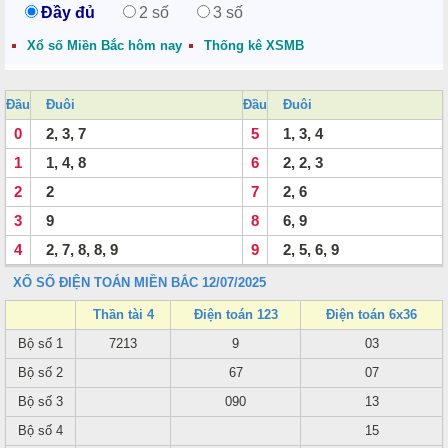
Đầy đủ
2 số
3 số
Xổ số Miền Bắc hôm nay
Thống kê XSMB
Đầu
Đuôi
Đầu
Đuôi
0
2, 3, 7
5
1, 3, 4
1
1, 4, 8
6
2, 2, 3
2
2
7
2, 6
3
9
8
6, 9
4
2, 7, 8, 8, 9
9
2, 5, 6, 9
XỔ SỐ ĐIỆN TOÁN MIỀN BẮC 12/07/2025
Thần tài 4
Điện toán 123
Điện toán 6x36
Bộ số 1
7213
9
03
Bộ số 2
67
07
Bộ số 3
090
13
Bộ số 4
15