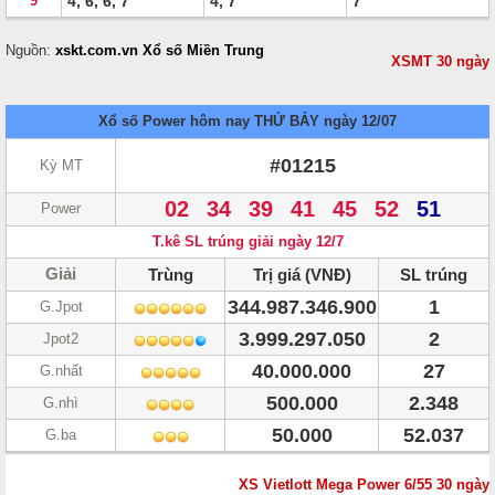
9
4, 6, 6, 7
4, 7
7
Nguồn:
xskt.com.vn Xổ số Miền Trung
XSMT 30 ngày
Xổ số Power hôm nay
THỨ BẢY
ngày 12/07
#01215
Kỳ MT
02 34 39 41 45 52
51
Power
T.kê SL trúng giải ngày 12/7
Giải
Trùng
Trị giá (VNĐ)
SL trúng
344.987.346.900
1
G.Jpot
3.999.297.050
2
Jpot2
40.000.000
27
G.nhất
500.000
2.348
G.nhì
50.000
52.037
G.ba
XS Vietlott Mega Power 6/55 30 ngày