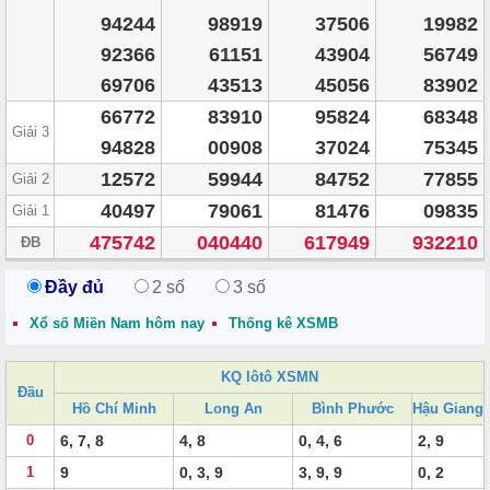
94244
98919
37506
19982
92366
61151
43904
56749
69706
43513
45056
83902
66772
83910
95824
68348
Giải 3
94828
00908
37024
75345
12572
59944
84752
77855
Giải 2
40497
79061
81476
09835
Giải 1
475742
040440
617949
932210
ĐB
Đầy đủ
2 số
3 số
Xổ số Miền Nam hôm nay
Thống kê XSMB
KQ lôtô XSMN
Đầu
Hồ Chí Minh
Long An
Bình Phước
Hậu Giang
0
6, 7, 8
4, 8
0, 4, 6
2, 9
1
9
0, 3, 9
3, 9, 9
0, 2