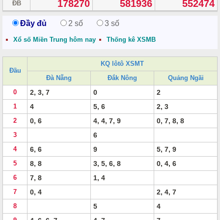
178270
581936
552474
ĐB
Đầy đủ
2 số
3 số
Xổ số Miền Trung hôm nay
Thống kê XSMB
KQ lôtô XSMT
Đầu
Đà Nẵng
Đắk Nông
Quảng Ngãi
0
2, 3, 7
0
2
1
4
5, 6
2, 3
2
0, 6
4, 4, 7, 9
0, 7, 8, 8
3
6
4
6, 6
9
5, 7, 9
5
8, 8
3, 5, 6, 8
0, 4, 6
6
7, 8
1, 4
7
0, 4
2, 4, 7
8
5
4