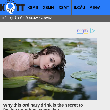
XSMB
XSMN
XSMT
S.CẦU
MEGA
KẾT QUẢ XỔ SỐ NGÀY 12/7/2025