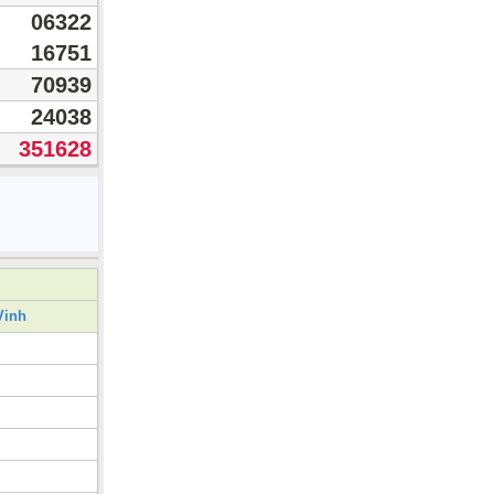
06322
16751
70939
24038
351628
Vinh