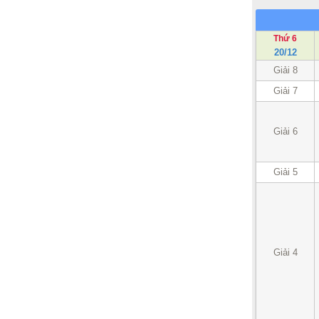
Thứ 6
20/12
Giải 8
Giải 7
Giải 6
Giải 5
Giải 4