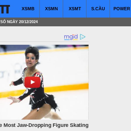
XSMB
XSMN
XSMT
S.CẦU
POWER
SỐ NGÀY 20/12/2024