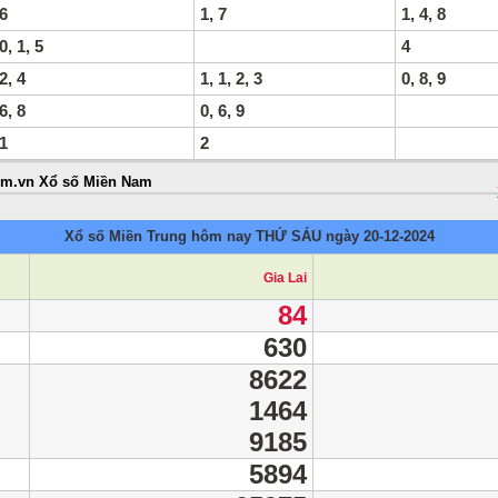
6
1, 7
1, 4, 8
0, 1, 5
4
2, 4
1, 1, 2, 3
0, 8, 9
6, 8
0, 6, 9
1
2
om.vn Xổ số Miền Nam
Xổ số Miền Trung hôm nay
THỨ SÁU
ngày 20-12-2024
Gia Lai
84
630
8622
1464
9185
5894