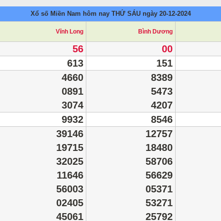
Xổ số Miền Nam hôm nay
THỨ SÁU
ngày 20-12-2024
Vĩnh Long
Bình Dương
56
00
613
151
4660
8389
0891
5473
3074
4207
9932
8546
39146
12757
19715
18480
32025
58706
11646
56629
56003
05371
02405
53271
45061
25792