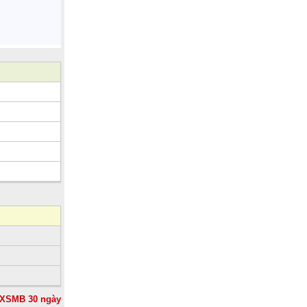
XSMB 30 ngày