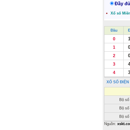
Đầy đ
Xổ số Miề
Đầu
0
1
1
0
2
0
3
4
3
XỔ SỐ ĐIỆN 
Bộ số
Bộ số
Bộ số
Nguồn:
xskt.c