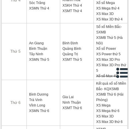
Thứ 4
Khánh Hòa
Sóc Trăng
Xổ số Mega
XSKH Thứ 4
XSMN Thứ 4
XS Mega thứ 4
XSMT Thứ 4
XS Max 3D
XS Max 3D thứ 4
Sổ xố Miền Bắc-
SXMB
XSMB Thứ 5 (Hà
An Giang
Bình Định
Nội)
Bình Thuận
Quảng Bình
Xổ số Power
Thứ 5
Tây Ninh
Quảng Trị
XS Power thứ 5
XSMN Thứ 5
XSMT Thứ 5
XS Max 3D Pro
XS Max 3D Pro thứ
5
Xổ số Max 4D
Kết quả xổ số Miền
Bắc- KQXSMB
Bình Dương
XSMB Thứ 6 (Hải
Gia Lai
Trà Vinh
Phòng)
Thứ 6
Ninh Thuận
Vĩnh Long
XS Mega
XSMT Thứ 6
XSMN Thứ 6
XS Mega thứ 6
XS Max 3D
XS Max 3D thứ 6