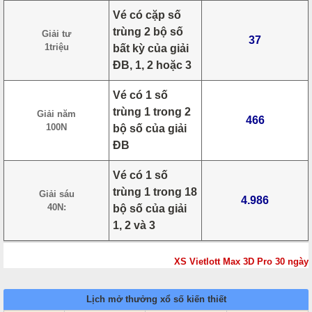
Vé có cặp số
trùng
2 bộ số
Giải tư
37
1triệu
bất kỳ
của giải
ĐB, 1, 2 hoặc 3
Vé có 1 số
trùng
1 trong 2
Giải năm
466
100N
bộ số
của giải
ĐB
Vé có 1 số
trùng
1 trong 18
Giải sáu
4.986
40N:
bộ số
của giải
1, 2 và 3
XS Vietlott Max 3D Pro 30 ngày
Lịch mở thưởng xổ số kiến thiết