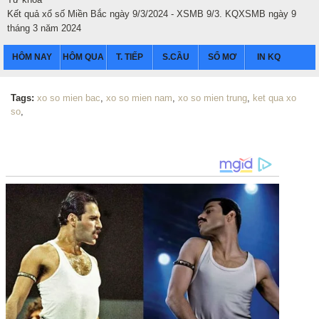
Kết quả xổ số Miền Bắc ngày 9/3/2024 - XSMB 9/3. KQXSMB ngày 9
tháng 3 năm 2024
HÔM NAY
HÔM QUA
T. TIẾP
S.CẦU
SỔ MƠ
IN KQ
Tags:
xo so mien bac
,
xo so mien nam
,
xo so mien trung
,
ket qua xo
so
,