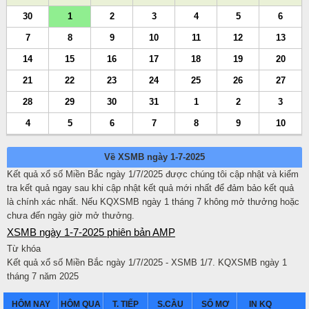
30
1
2
3
4
5
6
7
8
9
10
11
12
13
14
15
16
17
18
19
20
21
22
23
24
25
26
27
28
29
30
31
1
2
3
4
5
6
7
8
9
10
Về XSMB ngày 1-7-2025
Kết quả xổ số Miền Bắc ngày 1/7/2025 được chúng tôi cập nhật và kiểm
tra kết quả ngay sau khi cập nhật kết quả mới nhất để đảm bảo kết quả
là chính xác nhất. Nếu KQXSMB ngày 1 tháng 7 không mở thưởng hoặc
chưa đến ngày giờ mở thưởng.
XSMB ngày 1-7-2025 phiên bản AMP
Từ khóa
Kết quả xổ số Miền Bắc ngày 1/7/2025 - XSMB 1/7. KQXSMB ngày 1
tháng 7 năm 2025
HÔM NAY
HÔM QUA
T. TIẾP
S.CẦU
SỔ MƠ
IN KQ