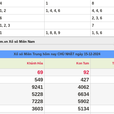
4
1
8
1, 2
1, 4, 4, 6
4, 4, 6
6
2, 3, 6
1, 2, 3
7
1
1, 8, 8, 9
1, 5, 6
om.vn Xổ số Miền Nam
Xổ số Miền Trung hôm nay
CHỦ NHẬT
ngày 15-12-2024
Khánh Hòa
Kon Tum
T
69
92
549
427
9241
4062
5228
6634
7228
5902
3603
5134