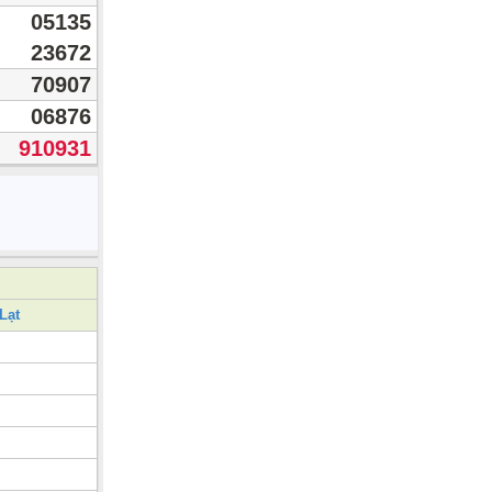
05135
23672
70907
06876
910931
Lạt