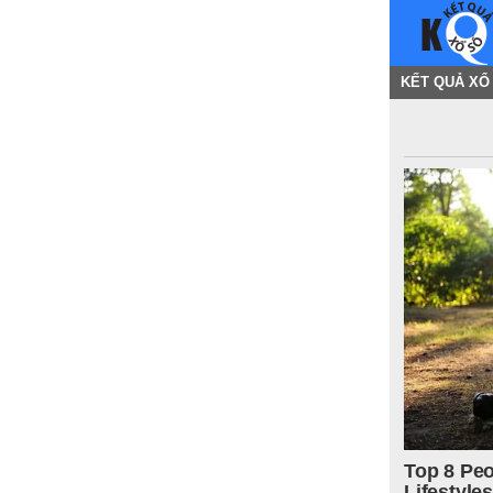
KẾT QUẢ XỔ 