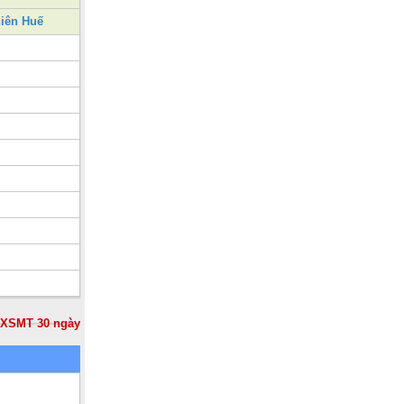
iên Huế
XSMT 30 ngày