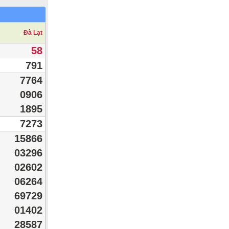
Đà Lạt
58
791
7764
0906
1895
7273
15866
03296
02602
06264
69729
01402
28587