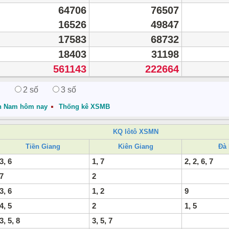
64706
76507
16526
49847
17583
68732
18403
31198
561143
222664
ủ
2 số
3 số
n Nam hôm nay
Thống kê XSMB
KQ lôtô XSMN
Tiền Giang
Kiên Giang
Đà 
3, 6
1, 7
2, 2, 6, 7
7
2
3, 6
1, 2
9
4, 5
2
1, 5
3, 5, 8
3, 5, 7