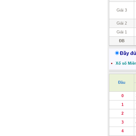
Giải 3
Giải 2
Giải 1
ĐB
Đầy đ
Xổ số Miề
Đầu
0
1
2
3
4