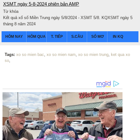
XSMT ngày 5-8-2024 phiên bản AMP
Từ khóa
Kết quả xổ số Miền Trung ngày 5/8/2024 - XSMT 5/8. KQXSMT ngày 5
tháng 8 năm 2024
HÔM NAY
HÔM QUA
T. TIẾP
S.CẦU
SỔ MƠ
IN KQ
Tags:
xo so mien bac
,
xo so mien nam
,
xo so mien trung
,
ket qua xo
so
,