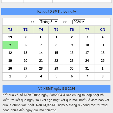
Kết quả XSMT theo ngày
<<
>>
T2
T3
T4
T5
T6
T7
CN
29
30
31
1
2
3
4
5
6
7
8
9
10
11
12
13
14
15
16
17
18
19
20
21
22
23
24
25
26
27
28
29
30
31
1
2
3
4
5
6
7
8
Về XSMT ngày 5-8-2024
Kết quả xổ số Miền Trung ngày 5/8/2024 được chúng tôi cập nhật và
kiểm tra kết quả ngay sau khi cập nhật kết quả mới nhất để đảm bảo kết
quả là chính xác nhất. Nếu KQXSMT ngày 5 tháng 8 không mở thưởng
hoặc chưa đến ngày giờ mở thưởng.