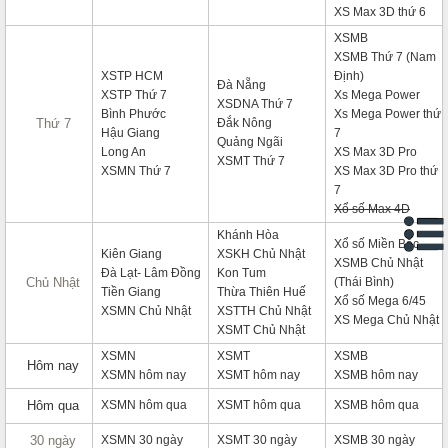
XS Max 3D thứ 6
XSMB
XSMB Thứ 7 (Nam
XSTP HCM
Định)
Đà Nẵng
XSTP Thứ 7
Xs Mega Power
XSDNA Thứ 7
Bình Phước
Xs Mega Power thứ
Thứ 7
Đắk Nông
Hậu Giang
7
Quảng Ngãi
Long An
XS Max 3D Pro
XSMT Thứ 7
XSMN Thứ 7
XS Max 3D Pro thứ
7
Xổ số Max 4D
Khánh Hòa
Xổ số Miền Bắc
Kiên Giang
XSKH Chủ Nhật
XSMB Chủ Nhật
Đà Lạt- Lâm Đồng
Kon Tum
Chủ Nhật
(Thái Bình)
Tiền Giang
Thừa Thiên Huế
Xổ số Mega 6/45
XSMN Chủ Nhật
XSTTH Chủ Nhật
XS Mega Chủ Nhật
XSMT Chủ Nhật
XSMN
XSMT
XSMB
Hôm nay
XSMN hôm nay
XSMT hôm nay
XSMB hôm nay
Hôm qua
XSMN hôm qua
XSMT hôm qua
XSMB hôm qua
30 ngày
XSMN 30 ngày
XSMT 30 ngày
XSMB 30 ngày