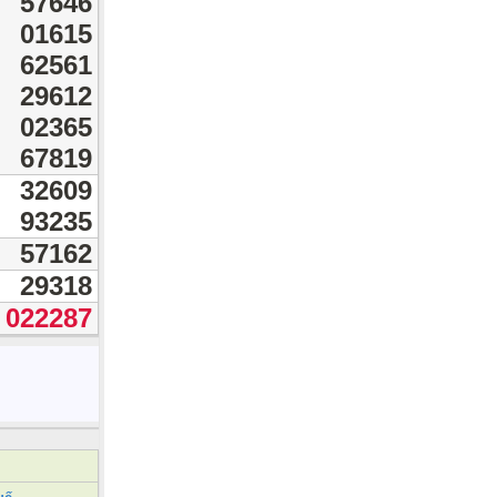
57646
01615
62561
29612
02365
67819
32609
93235
57162
29318
022287