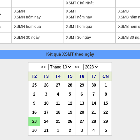
XSMT Chủ Nhật
XSMN
XSMT
XSMB
y
XSMN hôm nay
XSMT hôm nay
XSMB hôm n
a
XSMN hôm qua
XSMT hôm qua
XSMB hôm 
y
XSMN 30 ngày
XSMT 30 ngày
XSMB 30 ng
Kết quả XSMT theo ngày
<<
>>
T2
T3
T4
T5
T6
T7
CN
25
26
27
28
29
30
1
2
3
4
5
6
7
8
9
10
11
12
13
14
15
16
17
18
19
20
21
22
23
24
25
26
27
28
29
30
31
1
2
3
4
5