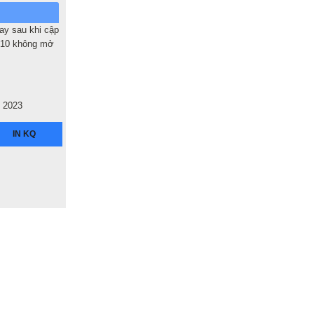
ay sau khi cập
g 10 không mở
 2023
IN KQ