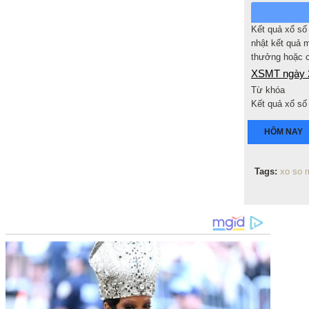
Kết quả xổ số
nhật kết quả 
thưởng hoặc 
XSMT ngày 2
Từ khóa
Kết quả xổ s
HÔM NAY
Tags:
xo so 