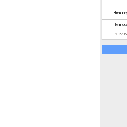
Hôm na
Hôm qu
30 ngà