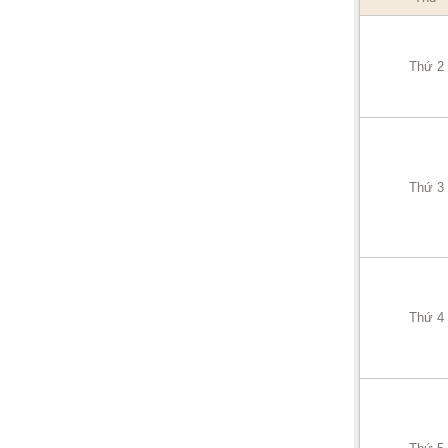
Thứ 2
Thứ 3
Thứ 4