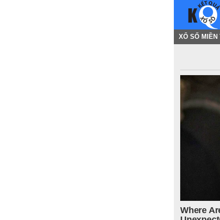
XỔ SỐ MIỀN 