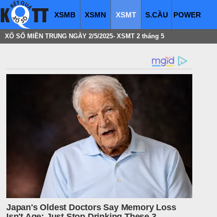
XSMB
XSMN
XSMT
S.CẦU
POWER
XỔ SỐ MIỀN TRUNG NGÀY 2/5/2025- XSMT 2 tháng 5