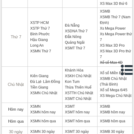
XS Max 3D thứ 6
XSMB
XSMB Thứ 7 (Nam
XSTP HCM
Định)
Đà Nẵng
XSTP Thứ 7
Xs Mega Power
XSDNA Thứ 7
Bình Phước
Xs Mega Power thứ
Thứ 7
Đắk Nông
Hậu Giang
7
Quảng Ngãi
Long An
XS Max 3D Pro
XSMT Thứ 7
XSMN Thứ 7
XS Max 3D Pro thứ
7
Xổ số Max 4D
Khánh Hòa
Xổ số Miền Bắc
Kiên Giang
XSKH Chủ Nhật
XSMB Chủ Nhật
Đà Lạt- Lâm Đồng
Kon Tum
Chủ Nhật
(Thái Bình)
Tiền Giang
Thừa Thiên Huế
Xổ số Mega 6/45
XSMN Chủ Nhật
XSTTH Chủ Nhật
XS Mega Chủ Nhật
XSMT Chủ Nhật
XSMN
XSMT
XSMB
Hôm nay
XSMN hôm nay
XSMT hôm nay
XSMB hôm nay
Hôm qua
XSMN hôm qua
XSMT hôm qua
XSMB hôm qua
30 ngày
XSMN 30 ngày
XSMT 30 ngày
XSMB 30 ngày