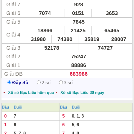
Giải 7
928
Giải 6
7074
0151
3653
Giải 5
7845
18866
21425
65465
Giải 4
31980
74380
35819
28007
Giải 3
52178
74727
Giải 2
75247
Giải 1
88886
Giải ĐB
683986
Đầy đủ
2 số
3 số
Xổ số Bạc Liêu hôm qua
Xổ số Bạc Liêu 30 ngày
Đầu
Đuôi
Đầu
Đuôi
0
7
5
0, 1, 3
1
9
6
5, 6
2
5, 7, 8
7
4, 8