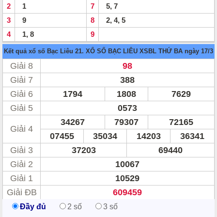
2
1
7
5, 7
3
9
8
2, 4, 5
4
1, 8
9
Kết quả xổ số Bạc Liêu
21. XỔ SỐ BẠC LIÊU XSBL THỨ BA ngày 17/3
Giải 8
98
Giải 7
388
Giải 6
1794
1808
7629
Giải 5
0573
34267
79307
72165
Giải 4
07455
35034
14203
36341
Giải 3
37203
69440
Giải 2
10067
Giải 1
10529
Giải ĐB
609459
Đầy đủ
2 số
3 số