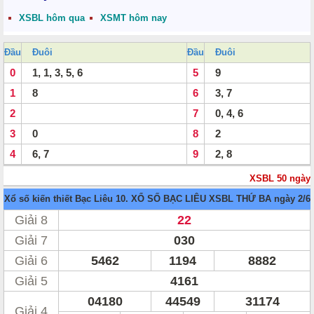
XSBL hôm qua
XSMT hôm nay
Đầu
Đuôi
Đầu
Đuôi
0
1, 1, 3, 5, 6
5
9
1
8
6
3, 7
2
7
0, 4, 6
3
0
8
2
4
6, 7
9
2, 8
XSBL 50 ngày
Xổ số kiến thiết Bạc Liêu
10. XỔ SỐ BẠC LIÊU XSBL THỨ BA ngày 2/6
Giải 8
22
Giải 7
030
Giải 6
5462
1194
8882
Giải 5
4161
04180
44549
31174
Giải 4