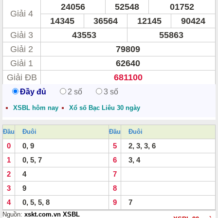
24056
52548
01752
Giải 4
14345
36564
12145
90424
Giải 3
43553
55863
Giải 2
79809
Giải 1
62640
Giải ĐB
681100
Đầy đủ
2 số
3 số
XSBL hôm nay
Xổ số Bạc Liêu 30 ngày
Đầu
Đuôi
Đầu
Đuôi
0
0, 9
5
2, 3, 3, 6
1
0, 5, 7
6
3, 4
2
4
7
3
9
8
4
0, 5, 5, 8
9
7
Nguồn:
xskt.com.vn XSBL