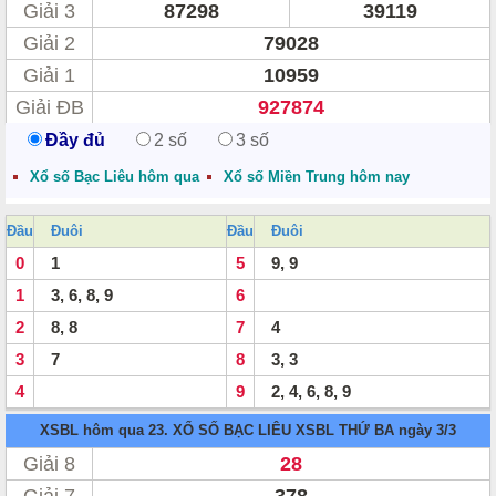
Giải 3
87298
39119
Giải 2
79028
Giải 1
10959
Giải ĐB
927874
Đầy đủ
2 số
3 số
Xổ số Bạc Liêu hôm qua
Xổ số Miền Trung hôm nay
Đầu
Đuôi
Đầu
Đuôi
0
1
5
9, 9
1
3, 6, 8, 9
6
2
8, 8
7
4
3
7
8
3, 3
4
9
2, 4, 6, 8, 9
XSBL hôm qua
23. XỔ SỐ BẠC LIÊU XSBL THỨ BA ngày 3/3
Giải 8
28