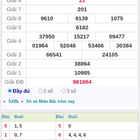
Giải 8
21
Giải 7
201
Giải 6
9610
9139
1075
Giải 5
6182
37950
15217
09477
Giải 4
01964
52048
53466
30384
Giải 3
66541
24105
Giải 2
38864
Giải 1
10985
Giải ĐB
961864
Đầy đủ
2 số
3 số
SXBL
Xổ số Miền Bắc hôm nay
Đầu
Đuôi
Đầu
Đuôi
0
1, 5
5
0
1
0, 7
6
4, 4, 4, 6