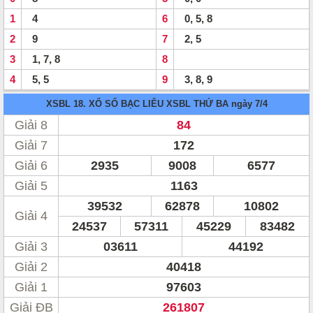
1
4
6
0, 5, 8
2
9
7
2, 5
3
1, 7, 8
8
4
5, 5
9
3, 8, 9
XSBL
18. XỔ SỐ BẠC LIÊU XSBL THỨ BA ngày 7/4
Giải 8
84
Giải 7
172
Giải 6
2935
9008
6577
Giải 5
1163
39532
62878
10802
Giải 4
24537
57311
45229
83482
Giải 3
03611
44192
Giải 2
40418
Giải 1
97603
Giải ĐB
261807