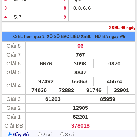
3
8
0, 0, 6, 6
4
5, 7
9
XSBL 40 ngày
XSBL hôm qua
9. XỔ SỐ BẠC LIÊU XSBL THỨ BA ngày 9/6
Giải 8
06
Giải 7
767
Giải 6
6676
3098
0870
Giải 5
8847
97492
66063
45674
Giải 4
74030
72882
91746
32901
Giải 3
61203
85959
Giải 2
12905
Giải 1
62201
Giải ĐB
378018
Đầy đủ
2 số
3 số