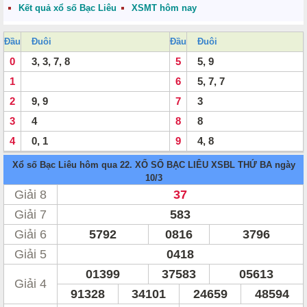
Kết quả xổ số Bạc Liêu
XSMT hôm nay
Đầu
Đuôi
Đầu
Đuôi
0
3, 3, 7, 8
5
5, 9
1
6
5, 7, 7
2
9, 9
7
3
3
4
8
8
4
0, 1
9
4, 8
Xổ số Bạc Liêu hôm qua
22. XỔ SỐ BẠC LIÊU XSBL THỨ BA ngày
10/3
Giải 8
37
Giải 7
583
Giải 6
5792
0816
3796
Giải 5
0418
01399
37583
05613
Giải 4
91328
34101
24659
48594