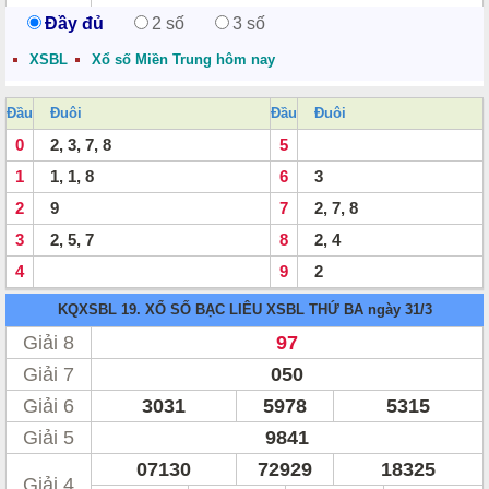
Đầy đủ
2 số
3 số
XSBL
Xổ số Miền Trung hôm nay
Đầu
Đuôi
Đầu
Đuôi
0
2, 3, 7, 8
5
1
1, 1, 8
6
3
2
9
7
2, 7, 8
3
2, 5, 7
8
2, 4
4
9
2
KQXSBL
19. XỔ SỐ BẠC LIÊU XSBL THỨ BA ngày 31/3
Giải 8
97
Giải 7
050
Giải 6
3031
5978
5315
Giải 5
9841
07130
72929
18325
Giải 4