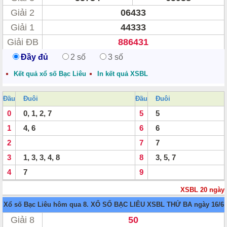
Giải 2
06433
Giải 1
44333
Giải ĐB
886431
Đầy đủ
2 số
3 số
Kết quả xổ số Bạc Liêu
In kết quả XSBL
Đầu
Đuôi
Đầu
Đuôi
0
0, 1, 2, 7
5
5
1
4, 6
6
6
2
7
7
3
1, 3, 3, 4, 8
8
3, 5, 7
4
7
9
XSBL 20 ngày
Xổ số Bạc Liêu hôm qua
8. XỔ SỐ BẠC LIÊU XSBL THỨ BA ngày 16/6
Giải 8
50