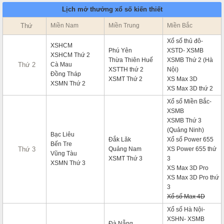
Lịch mở thưởng xổ số kiến thiết
Thứ
Miền Nam
Miền Trung
Miền Bắc
Xổ số thủ đô-
XSHCM
Phú Yên
XSTD- XSMB
XSHCM Thứ 2
Thừa Thiên Huế
XSMB Thứ 2 (Hà
Thứ 2
Cà Mau
XSTTH thứ 2
Nội)
Đồng Tháp
XSMT Thứ 2
XS Max 3D
XSMN Thứ 2
XS Max 3D thứ 2
Xổ số Miền Bắc-
XSMB
XSMB Thứ 3
(Quảng Ninh)
Bạc Liêu
Đắk Lăk
Xổ số Power 655
Bến Tre
Thứ 3
Quảng Nam
XS Power 655 thứ
Vũng Tàu
XSMT Thứ 3
3
XSMN Thứ 3
XS Max 3D Pro
XS Max 3D Pro thứ
3
Xổ số Max 4D
Xổ số Hà Nội-
XSHN- XSMB
Đà Nẵng