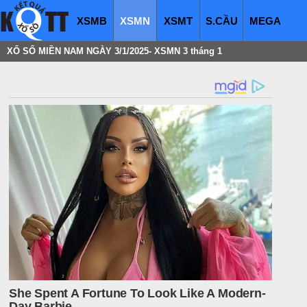
XSMB
XSMN
XSMT
S.CẦU
MEGA
XỔ SỐ MIỀN NAM NGÀY 3/1/2025- XSMN 3 tháng 1