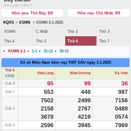
Hôm qua- Thứ Bảy, 8/8
Hôm nay- Chủ Nhật, 9/8
KQXS
>
XSMN
>
XSMN 3-1-2025
XSMN
C.Nhật
Thứ 2
Thứ 3
Thứ 4
Thứ 5
Thứ 6
Thứ 7
XSMN 2-1
1-1
31-12
30-12
Xổ số Miền Nam hôm nay
THỨ SÁU
ngày 3-1-2025
Thứ 6
Vĩnh Long
Bình Dương
Trà Vinh
03/01
95
99
36
Giải 8
553
448
987
Giải 7
7502
2499
7156
2158
2767
0489
Giải 6
3678
4219
0574
2596
3945
7969
Giải 5